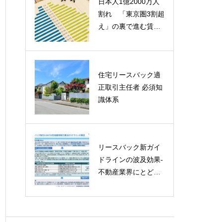
日本人1億2000万人
賃貸住宅市場におけ
割れ 「東京圏3割超
る原状回復問題の抜
え」の裏で進む賃
本的解決と「敷金診
貸・分譲マンション
断士」の社会的実装
オーナーの危機（寄
に向けた提言書
稿文）
住宅リースバック適
マンション外壁タイ
正取引主任者 必須知
ル剥離問題の「完全
識体系
解決」へ向けて
リースバック新ガイ
【令和7年国勢調査の
ドラインの波及効果‐
分析】人口減少・多
不動産業界にとどま
世帯化が迫る、日本
らない他士業・金融
の住宅政策のパラダ
機関への影響と新た
イムシフト
な役割‐