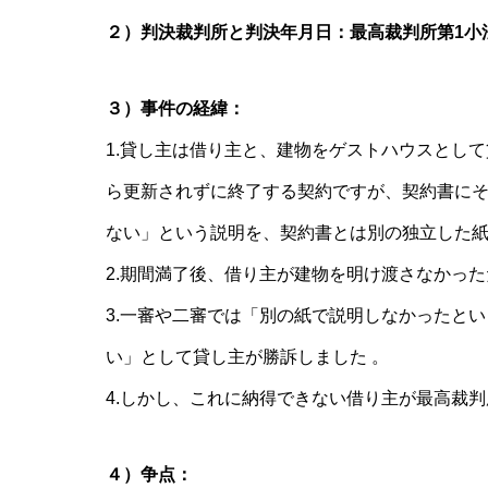
２）判決裁判所と判決年月日：最高裁判所第1小法
３）事件の経緯：
1.貸し主は借り主と、建物をゲストハウスとし
ら更新されずに終了する契約ですが、契約書に
ない」という説明を、契約書とは別の独立した紙
2.期間満了後、借り主が建物を明け渡さなかっ
3.一審や二審では「別の紙で説明しなかったと
い」として貸し主が勝訴しました 。
4.しかし、これに納得できない借り主が最高裁判
４）争点：