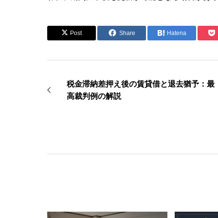
Post
Share
Hatena
税金滞納差押え後の賃貸借と退去猶予：最
高裁判例の解説