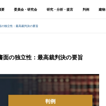
概要
委員会・研究会
研究・分析・提言
判例
建物
面の独立性：最高裁判決の要旨
書面の独立性：最高裁判決の要旨