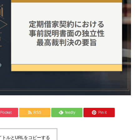
Pocket
RSS
feedly
Pin it
イトルとURLをコピーする