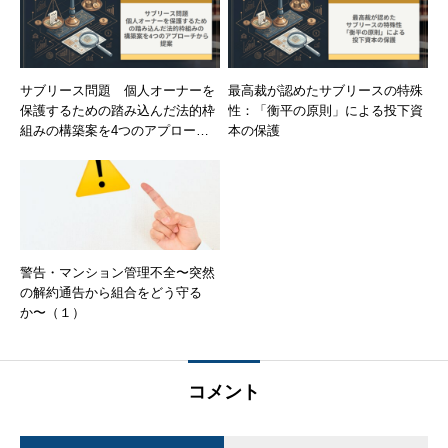
サブリース問題 個人オーナーを
最高裁が認めたサブリースの特殊
保護するための踏み込んだ法的枠
性：「衡平の原則」による投下資
組みの構築案を4つのアプローチ
本の保護
から提案
警告・マンション管理不全〜突然
の解約通告から組合をどう守る
か〜（１）
コメント