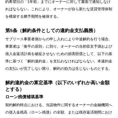
約希望日の「1年前」までにオーナーに対して書面で通知しなけ
ればならない。これにより、オーナーが自ら新たな賃貸管理体制
を構築する猶予期間を確保する。
第5条（解約条件としての違約金支払義務）
サブリース事業者側からの申し入れにより中途解約を行う場合、
事業者は「衡平の原則」に則り、オーナーの当初収支予測および
借入金返済計画を破綻させないための損害賠償として、以下の基
準に基づく「解約違約金」を支払わなければならない。本違約金
の支払いが完了しない限り、解約の効力は生じないものとする。
解約違約金の算定基準（以下のいずれか高い金額
とする）
ローン残債補填基準
契約解約時点における、当該物件に関するオーナーの金融機関へ
の借入金残高（ローン残債）の全額、または残存返済期間におけ