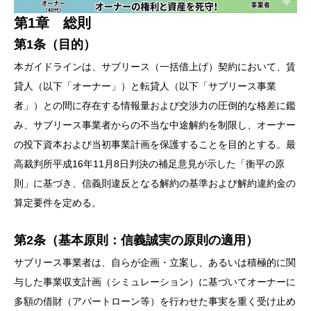
第1章 総則
第1条（目的）
本ガイドラインは、サブリース（一括借上げ）契約において、賃
貸人（以下「オーナー」）と転貸人（以下「サブリース事業
者」）との間に存在する情報量および交渉力の圧倒的な格差に鑑
み、サブリース事業者からの不当な中途解約を制限し、オーナー
の投下資本および当初事業計画を保護することを目的とする。最
高裁判所平成16年11月8日判決の補足意見が示した「衡平の原
則」に基づき、信義則違反となる解約の基準および解約違約金の
算定要件を定める。
第2条（基本原則：信義誠実の原則の適用）
サブリース事業者は、自らが企画・立案し、あるいは積極的に関
与した事業収支計画（シミュレーション）に基づいてオーナーに
多額の借財（アパートローン等）を行わせた事実を重く受け止め